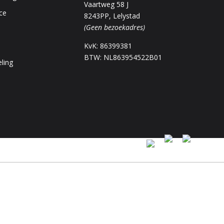
Vaartweg 58 J
ce
8243PP, Lelystad
(Geen bezoekadres)
KvK: 86399381
BTW: NL863954522B01
ling