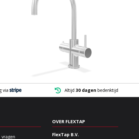
g via

Altijd
30 dagen
bedenktijd
OVER FLEXTAP
FlexTap B.V.
e vragen