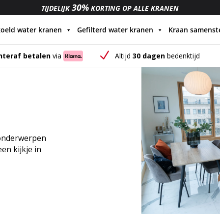
30%
TIJDELIJK
KORTING OP ALLE KRANEN
oeld water kranen
Gefilterd water kranen
Kraan samenste
N
Altijd
30 dagen
bedenktijd
hteraf betalen
via
eonderwerpen
n kijkje in