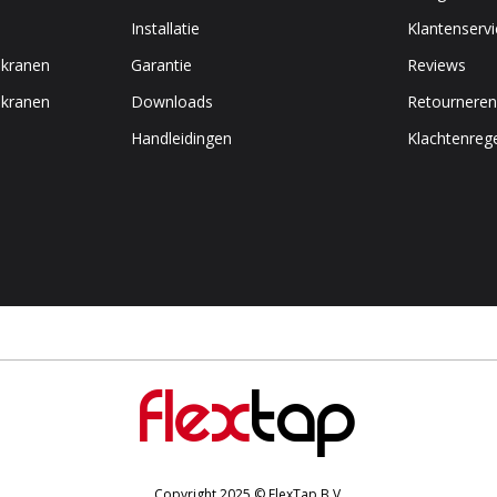
Installatie
Klantenservi
 kranen
Garantie
Reviews
 kranen
Downloads
Retourneren
Handleidingen
Klachtenrege
Flex
Tap
Copyright 2025
© FlexTap B.V.