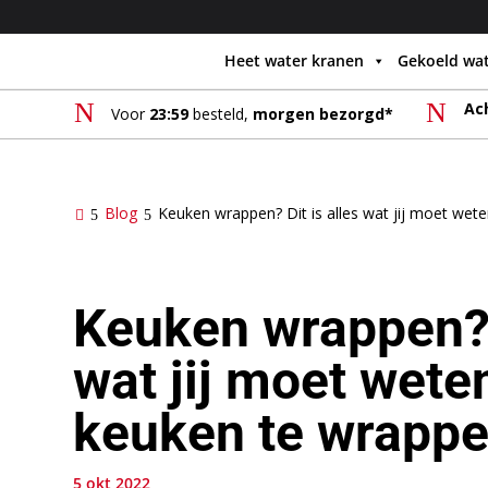
Heet water kranen
Gekoeld wa
N
N
Ac
Voor
23:59
besteld,
morgen bezorgd*
Blog
Keuken wrappen? Dit is alles wat jij moet we
Keuken wrappen? D
wat jij moet wet
keuken te wrappe
5 okt 2022