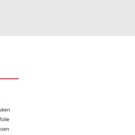
r
euken
olie
iezen