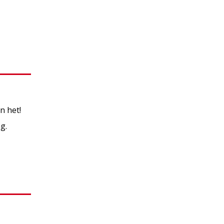
n het!
g.