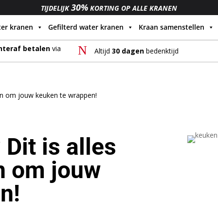
30%
TIJDELIJK
KORTING OP ALLE KRANEN
ter kranen
Gefilterd water kranen
Kraan samenstellen
N
hteraf betalen
via
Altijd
30 dagen
bedenktijd
ten om jouw keuken te wrappen!
it is alles
en om jouw
n!