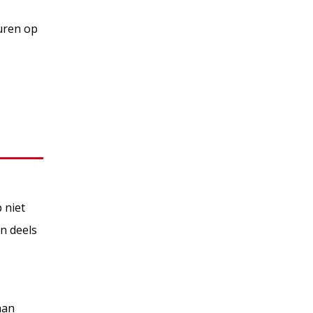
huren op
 niet
n deels
aan