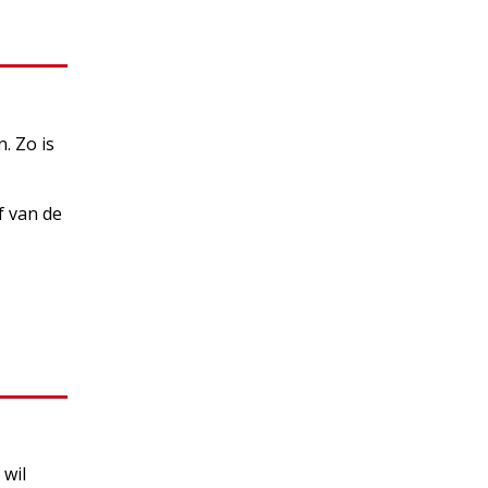
. Zo is
f van de
 wil