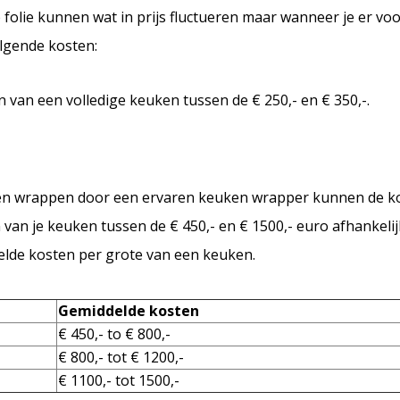
folie kunnen wat in prijs fluctueren maar wanneer je er voo
olgende kosten:
 van een volledige keuken tussen de
€
250,- en
€
350,-.
aten wrappen door een ervaren keuken wrapper kunnen de ko
n van je keuken tussen de
€
450,- en
€
1500,- euro afhankelij
elde kosten per grote van een keuken.
Gemiddelde kosten
€
450,- to € 800,-
€
800,- tot € 1200,-
€ 1100,- tot 1500,-