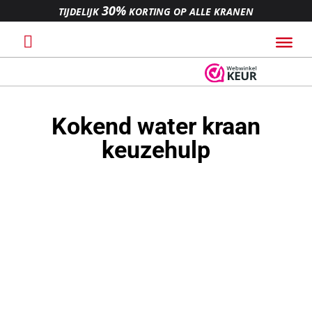
30%
TIJDELIJK
KORTING OP ALLE KRANEN
N
Voor
23:59
besteld,
morgen bezorgd
*
Kokend water kraan
Achteraf
betalen
via
N
N
keuzehulp
Altijd
30 dagen
bedenktijd