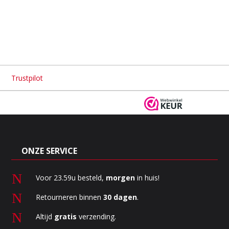
Trustpilot

Veilige
betaling via

Altijd
30 dagen
bedenktijd
ONZE SERVICE
N
Voor 23.59u besteld,
morgen
in huis!
N
Retourneren binnen
30 dagen
.
N
Altijd
gratis
verzending.