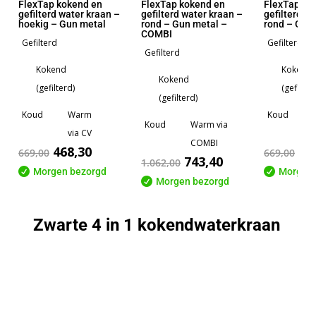
FlexTap kokend en
FlexTap kokend en
FlexTap ko
gefilterd water kraan –
gefilterd water kraan –
gefilterd w
hoekig – Gun metal
rond – Gun metal –
rond – Gun
COMBI
Gefilterd
Gefilterd
Gefilterd
Kokend
Kokend
Kokend
(gefilterd)
(gefilter
(gefilterd)
Koud
Warm
Koud
Koud
Warm via
via CV
COMBI
468,30
46
669,00
669,00
743,40
1.062,00

Morgen bezorgd

Morgen 

Morgen bezorgd
Zwarte 4 in 1 kokendwaterkraan