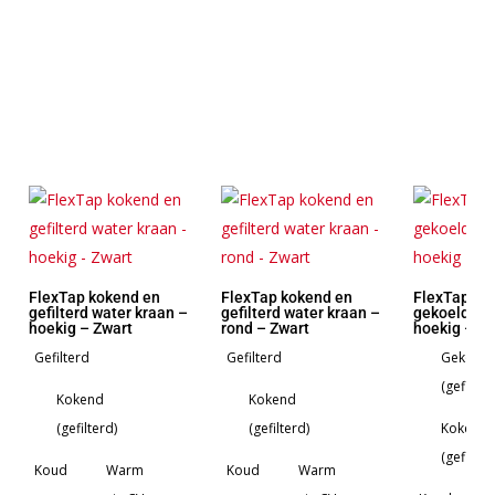
FlexTap kokend en
FlexTap kokend en
FlexTap ko
gefilterd water kraan –
gefilterd water kraan –
gekoeld wa
hoekig – Zwart
rond – Zwart
hoekig – Z
Gefilterd
Gefilterd
Gekoeld
(gefilter
Kokend
Kokend
(gefilterd)
(gefilterd)
Kokend
(gefilter
Koud
Warm
Koud
Warm