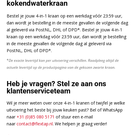
kokendwaterkraan
Bestel je jouw 4-in-1 kraan op een werkdag vóór 23:59 uur,
dan wordt je bestelling in de meeste gevallen de volgende dag
al geleverd via PostNL, DHL of DPD*. Bestel je jouw 4-in-1
kraan op een werkdag vóór 23:59 uur, dan wordt je bestelling
in de meeste gevallen de volgende dag al geleverd via
PostNL, DHL of DPD*.
*
De exacte levertijd kan per uitvoering verschillen. Raadpleeg altijd de
actuele levertijd op de productpagina van de gekozen zwarte kraan.
Heb je vragen? Stel ze aan ons
klantenserviceteam
Wil je meer weten over onze 4-in-1 kranen of twijfel je welke
uitvoering het beste bij jouw keuken past? Bel of WhatsApp
naar
+31 (0)85 080 5171
of stuur een e-mail
naar
contact@flextap.nl
. We helpen je graag verder!