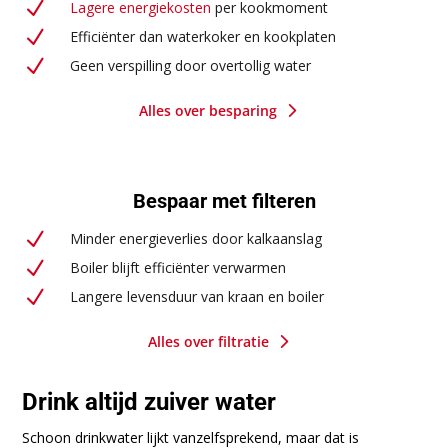
N
Lagere energiekosten
per kookmoment
N
Efficiënter dan waterkoker en kookplaten
N
Geen verspilling door overtollig water
5
Alles over besparing
Bespaar met filteren
N
Minder energieverlies door kalkaanslag
N
Boiler blijft efficiënter verwarmen
N
Langere levensduur van kraan en boiler
5
Alles over filtratie
Drink altijd zuiver water
Schoon drinkwater lijkt vanzelfsprekend, maar dat is