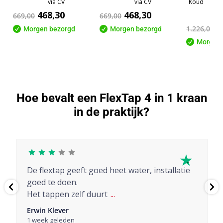
via CV
via CV
Koud
468,30
468,30
669,00
669,00
8
1.226,00

Morgen bezorgd

Morgen bezorgd

Morgen 
Hoe bevalt een FlexTap 4 in 1 kraan
in de praktijk?
De flextap geeft goed heet water, installatie
goed te doen.
Het tappen zelf duurt
...
Erwin Klever
1 week geleden