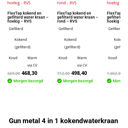
FlexTap kokend en
FlexTap kokend en
FlexTap ko
gefilterd water kraan –
gefilterd water kraan –
gefilterd w
hoekig – RVS
rond – RVS
hoekig – R
Gefilterd
Gefilterd
Gefilterd
Kokend
Kokend
Kokend
(gefilterd)
(gefilterd)
(gefilter
Koud
Warm
Koud
Warm
Koud
via CV
via CV
468,30
498,40
7
669,00
712,00
1.062,00

Morgen bezorgd

Morgen bezorgd

Morgen 
Gun metal 4 in 1 kokendwaterkraan