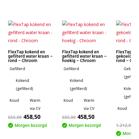
FlexTap kokend en
FlexTap kokend en
FlexTap ko
gefilterd water kraan –
gefilterd water kraan –
gekoeld wa
rond – Chroom
hoekig – Chroom
rond – Chr
Gefilterd
Gefilterd
Gekoeld
(gefilter
Kokend
Kokend
(gefilterd)
(gefilterd)
Kokend
(gefilter
Koud
Warm
Koud
Warm
via CV
via CV
Koud
458,50
458,50
655,00
655,00
8
1.212,00

Morgen bezorgd

Morgen bezorgd

Morgen 