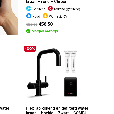
kraan – rond – Chroom
Gefilterd
Kokend (gefilterd)
Koud
Warm via CV
458,50
655,00

Morgen bezorgd
water
FlexTap kokend en gefilterd water
kraan – hoekig – Zwart – COMBI