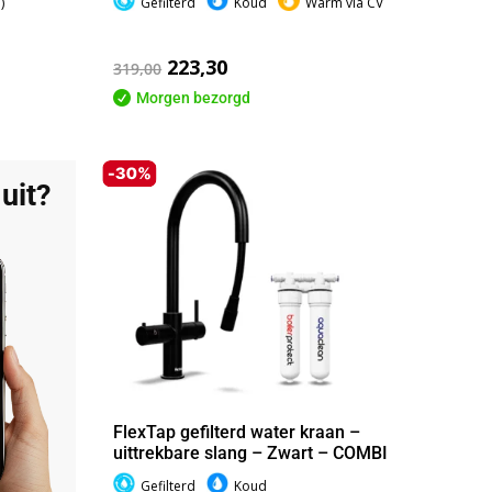
)
Gefilterd
Koud
Warm via CV
223,30
319,00

Morgen bezorgd
uit?
p
FlexTap gefilterd water kraan –
uittrekbare slang – Zwart – COMBI
Gefilterd
Koud