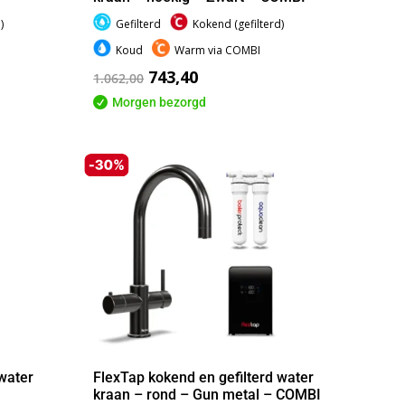
)
Gefilterd
Kokend (gefilterd)
Koud
Warm via COMBI
743,40
1.062,00

Morgen bezorgd
water
FlexTap kokend en gefilterd water
I
kraan – rond – Gun metal – COMBI