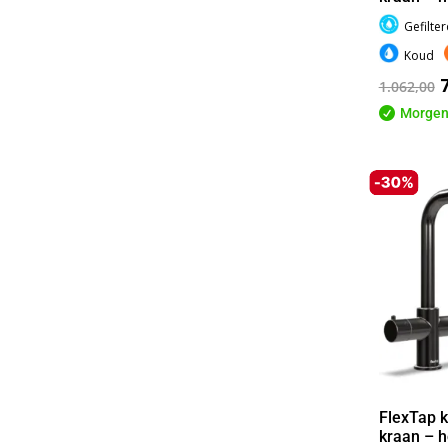
Gefilte
Koud
1.062,00

Morgen
FlexTap k
kraan – h