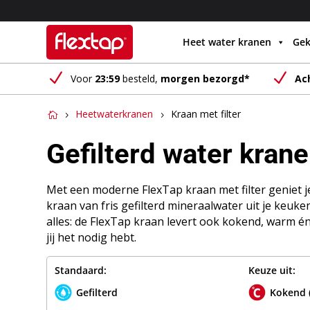
Heet water kranen
Gek
N
N
Voor
23:59
besteld,
morgen bezorgd*
Ac
Heetwaterkranen
Kraan met filter
Gefilterd water kran
Met een moderne FlexTap kraan met filter geniet je
kraan van fris gefilterd mineraalwater uit je keuken
alles: de FlexTap kraan levert ook kokend, warm 
jij het nodig hebt.
Standaard:
Keuze uit:
Gefilterd
Kokend (