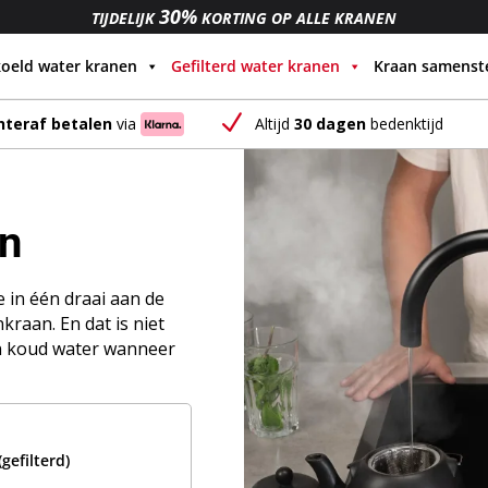
30%
TIJDELIJK
KORTING OP ALLE KRANEN
oeld water kranen
Gefilterd water kranen
Kraan samenste
N
Altijd
30 dagen
bedenktijd
hteraf betalen
via
en
 in één draai aan de
kraan. En dat is niet
én koud water wanneer
gefilterd)