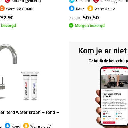
rd
Kokend (gefilterd)
Gefilterd
Kokend (gefilterd
Warm via COMBI
Koud
Warm via CV
732,90
507,50
725,00
 bezorgd

Morgen bezorgd
Kom je er niet 
Gebruik de keuzehul
efilterd water kraan – rond –
rd
Koud
Warm via CV