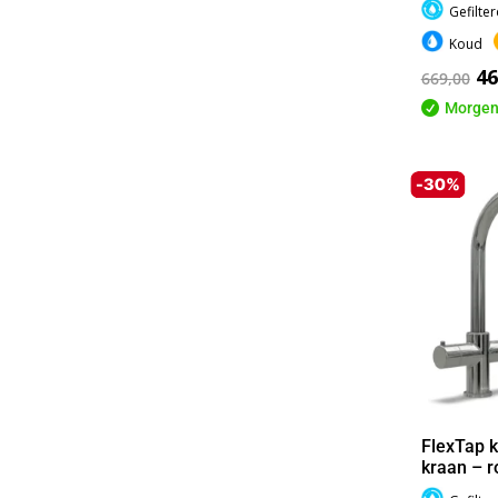
Gefilte
Koud
46
669,00

Morgen
FlexTap k
kraan – 