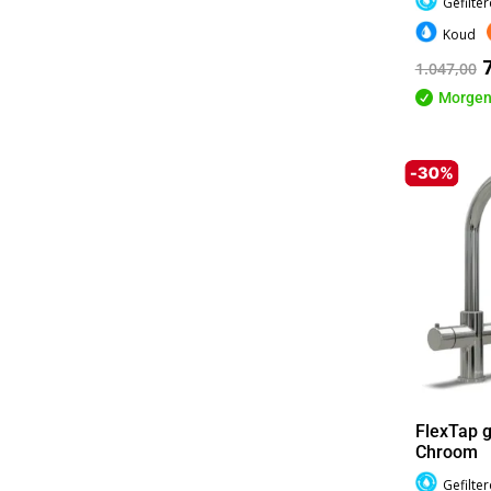
Gefilte
Koud
1.047,00

Morgen
FlexTap g
Chroom
Gefilte