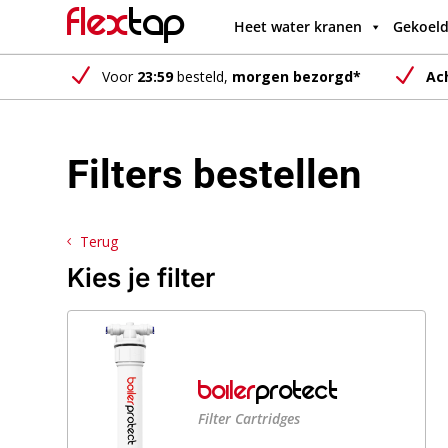
Flex
Tap
Heet water kranen
Gekoeld
N
N
Voor
23:59
besteld,
morgen bezorgd*
Ac
Filters bestellen
Terug
Kies je filter
Boiler
PROTECT
Filter Cartridges