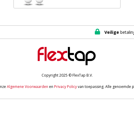

Veilige
betalin
Flex
Tap
Copyright 2025
© FlexTap B.V.
onze
Algemene Voorwaarden
en
Privacy Policy
van toepassing. Alle genoemde prij