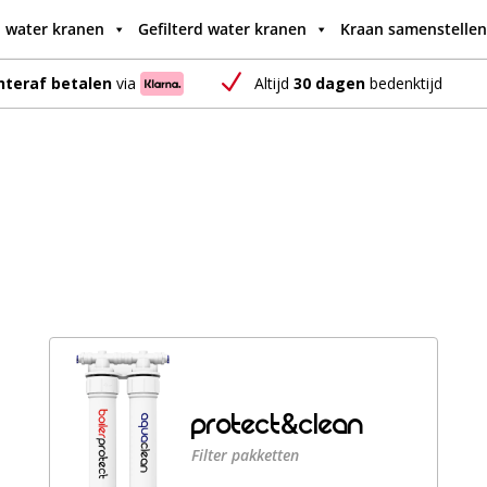
 water kranen
Gefilterd water kranen
Kraan samenstellen
N
Altijd
30 dagen
bedenktijd
hteraf betalen
via
&
PROTECT
CLEAN
Filter pakketten