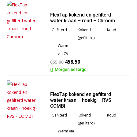
FlexTap kokend en gefilterd
water kraan – rond – Chroom
Gefilterd
Kokend
Koud
(gefilterd)
Warm
via CV
458,50
655,00
Morgen bezorgd

FlexTap kokend en gefilterd
water kraan – hoekig – RVS –
COMBI
Gefilterd
Kokend
Koud
(gefilterd)
Warm via