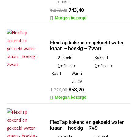
COMBI
743,40
1.062,00
Morgen bezorgd

FlexTap kokend en gekoeld water
kraan – hoekig – Zwart
Gekoeld
Kokend
(gefilterd)
(gefilterd)
Koud
Warm
via CV
858,20
1.226,00
Morgen bezorgd

FlexTap kokend en gekoeld water
kraan – hoekig – RVS