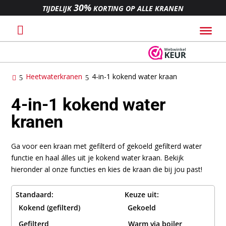
30%
TIJDELIJK
KORTING OP ALLE KRANEN
Heetwaterkranen
4-in-1 kokend water kraan
Voor
23:59
besteld,
morgen bezorgd
*
Achteraf
betalen
via
4-in-1 kokend water
Altijd
30 dagen
bedenktijd
kranen
Ga voor een kraan met gefilterd of gekoeld gefilterd water
functie en haal álles uit je kokend water kraan. Bekijk
hieronder al onze functies en kies de kraan die bij jou past!
Standaard:
Keuze uit:
Kokend (gefilterd)
Gekoeld
Gefilterd
Warm via boiler