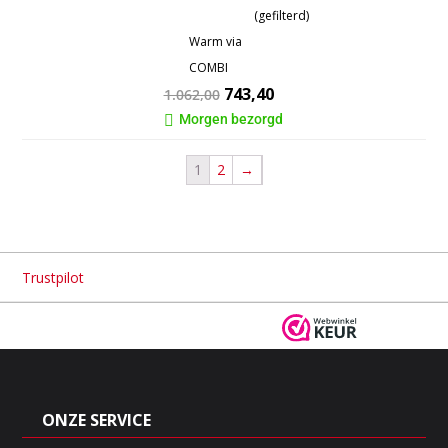
(gefilterd)
Warm via
COMBI
743,40
1.062,00
Morgen bezorgd

1
2
→
Trustpilot
Veilige
betaling via
Altijd
30 dagen
bedenktijd
ONZE SERVICE