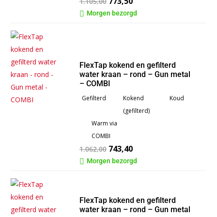
773,50
1.105,00
Morgen bezorgd

FlexTap kokend en gefilterd
water kraan – rond – Gun metal
– COMBI
Gefilterd
Kokend
Koud
(gefilterd)
Warm via
COMBI
743,40
1.062,00
Morgen bezorgd

FlexTap kokend en gefilterd
water kraan – rond – Gun metal