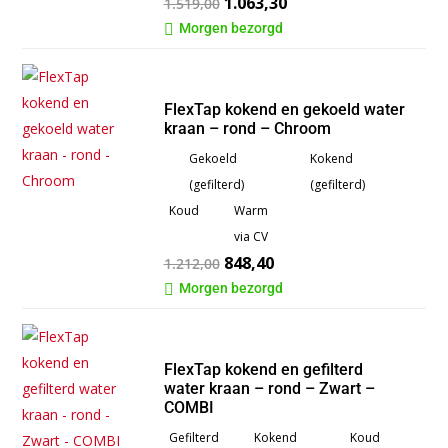
1.063,30
1.519,00
Morgen bezorgd

FlexTap kokend en gekoeld water
kraan – rond – Chroom
Gekoeld
Kokend
(gefilterd)
(gefilterd)
Koud
Warm
via CV
848,40
1.212,00
Morgen bezorgd

FlexTap kokend en gefilterd
water kraan – rond – Zwart –
COMBI
Gefilterd
Kokend
Koud