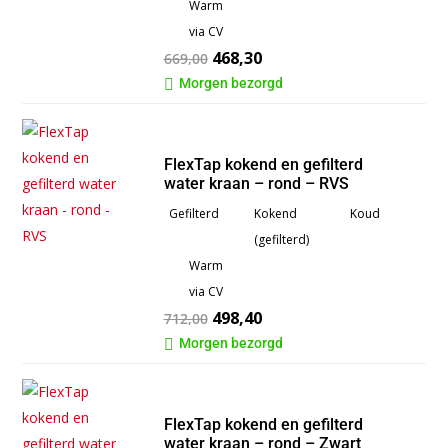
Warm
via CV
468,30
669,00
Morgen bezorgd

FlexTap kokend en gefilterd
water kraan – rond – RVS
Gefilterd
Kokend
Koud
(gefilterd)
Warm
via CV
498,40
712,00
Morgen bezorgd

FlexTap kokend en gefilterd
water kraan – rond – Zwart