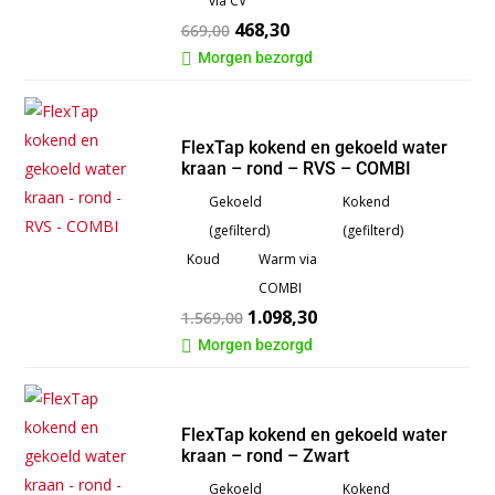
via CV
468,30
669,00
Morgen bezorgd

FlexTap kokend en gekoeld water
kraan – rond – RVS – COMBI
Gekoeld
Kokend
(gefilterd)
(gefilterd)
Koud
Warm via
COMBI
1.098,30
1.569,00
Morgen bezorgd

FlexTap kokend en gekoeld water
kraan – rond – Zwart
Gekoeld
Kokend