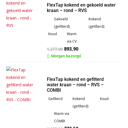
FlexTap kokend en gekoeld water
kraan – rond – RVS
Gekoeld
Kokend
(gefilterd)
(gefilterd)
Koud
Warm
via CV
893,90
1.277,00
Morgen bezorgd

FlexTap kokend en gefilterd
water kraan – rond – RVS –
COMBI
Gefilterd
Kokend
Koud
(gefilterd)
Warm via
COMBI