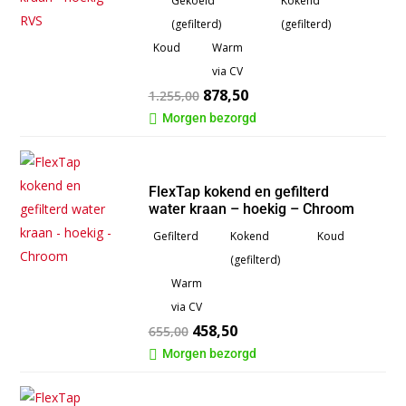
Gekoeld
Kokend
(gefilterd)
(gefilterd)
Koud
Warm
via CV
878,50
1.255,00
Morgen bezorgd

FlexTap kokend en gefilterd
water kraan – hoekig – Chroom
Gefilterd
Kokend
Koud
(gefilterd)
Warm
via CV
458,50
655,00
Morgen bezorgd
