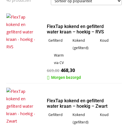
40 producten
op
populariteit
FlexTap kokend en gefilterd
water kraan – hoekig – RVS
Gefilterd
Kokend
Koud
(gefilterd)
Warm
via CV
468,30
669,00
Morgen bezorgd

FlexTap kokend en gefilterd
water kraan – hoekig – Zwart
Gefilterd
Kokend
Koud
(gefilterd)