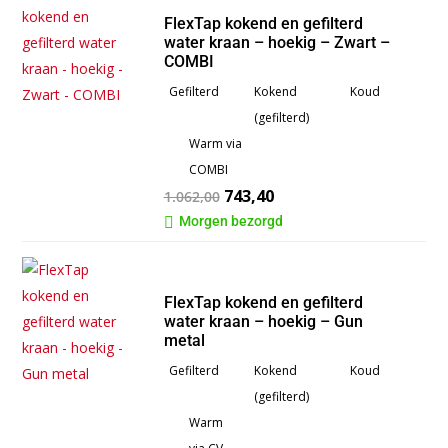
FlexTap kokend en gefilterd
water kraan – hoekig – Zwart –
COMBI
Gefilterd
Kokend
Koud
(gefilterd)
Warm via
COMBI
743,40
1.062,00
Morgen bezorgd

FlexTap kokend en gefilterd
water kraan – hoekig – Gun
metal
Gefilterd
Kokend
Koud
(gefilterd)
Warm