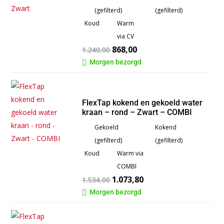
(gefilterd)
(gefilterd)
Koud
Warm
via CV
868,00
1.240,00
Morgen bezorgd

FlexTap kokend en gekoeld water
kraan – rond – Zwart – COMBI
Gekoeld
Kokend
(gefilterd)
(gefilterd)
Koud
Warm via
COMBI
1.073,80
1.534,00
Morgen bezorgd
