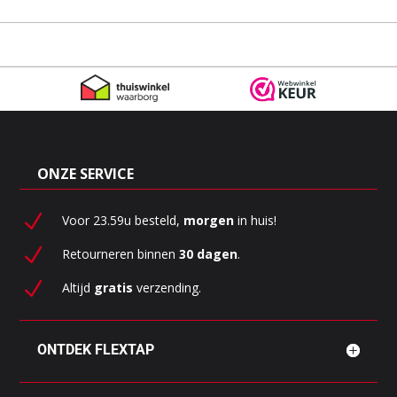
het speciale Plug-&-Play systeem. Draai simpelweg de
leidingen op de waterleiding en boiler, en steek de stekker in
het stopcontact! Door de compacte boiler past het systeem
in elk keukenkastje.
ONZE SERVICE
N
Voor 23.59u besteld,
morgen
in huis!
N
Retourneren binnen
30 dagen
.
N
Altijd
gratis
verzending.
ONTDEK FLEXTAP