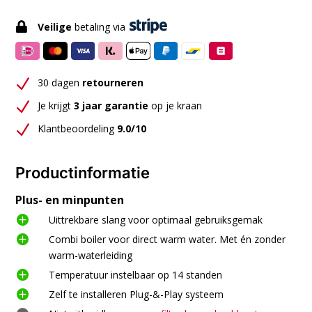

Veilige
betaling via
N
30 dagen
retourneren
N
Je krijgt
3 jaar garantie
op je kraan
N
Klantbeoordeling
9.0/10
Productinformatie
Plus- en minpunten

Uittrekbare slang voor optimaal gebruiksgemak

Combi boiler voor direct warm water. Met én zonder
warm-waterleiding

Temperatuur instelbaar op 14 standen

Zelf te installeren Plug-&-Play systeem