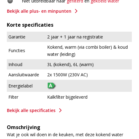

Niet uitbreidbaar naar
gefilterd
en
gekoeld water
5
Bekijk alle plus- en minpunten
Korte specificaties
Garantie
2 jaar + 1 jaar na registratie
Kokend, warm (via combi boiler) & koud
Functies
water (leiding)
Inhoud
3L (kokend), 6L (warm)
Aansluitwaarde
2x 1500W (230V AC)
Energielabel
Filter
Kalkfilter bijgeleverd
5
Bekijk alle specificaties
Omschrijving
Wat je ook wil doen in de keuken, met deze kokend water