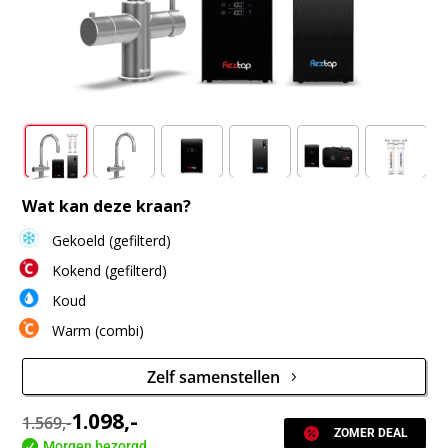
Wat kan deze kraan?
Gekoeld (gefilterd)
Kokend (gefilterd)
Koud
Warm (combi)
Zelf samenstellen
1.098
,-
1.569,-

ZOMER DEAL

Morgen bezorgd