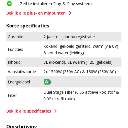

Zelf te installeren Plug-&-Play systeem
5
Bekijk alle plus- en minpunten
Korte specificaties
Garantie
2 jaar + 1 jaar na registratie
Kokend, gekoeld gefilterd, warm (via CV)
Functies
& koud water (leiding)
Inhoud
3L (kokend), 6L (warm ), 2L (gekoeld)
Aansluitwaarde
2x 1500W (230V AC) & 130W (230V AC)
Energielabel
Dual Stage Filter (0.05 actieve koolstof &
Filter
0.02 ultrafiltratie)
5
Bekijk alle specificaties
Omschrijving