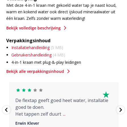
Met deze 4-in-1 kraan met gekoeld water tap je naast koud,
warm en kokend water ook direct ijskoud mineraalwater uit
één kraan. Zelfs zonder warm waterleiding!
5
Bekijk volledige beschrijving
Gekoeld gefilterd water
De Chiller van FlexTap zorgt ervoor dat je altijd 2L ijskoud
Verpakkingsinhoud
water (3 - 8 °C instelbaar) tot je beschikking hebt. Door het
Installatiehandleiding
(5 MB)
unieke dubbele filtersysteem van FlexTap verander je gewoon
kwaanwater in mineraalwater, en geniet je van de beste
Gebruikershandleiding
(4 MB)
kwaliteit gekoeld drinkwater.
4-in-1 kraan met plug-&-play leidingen
Reservoir voor kokend water
5
Bekijk alle verpakkingsinhoud
Ook herinnert het systeem je vanzelf wanneer de filters
Combi reservoir voor warm water
vervangen moeten worden en profiteer je bij FlexTap van de
Chiller voor gekoeld water
goedkoopste vervangingselementen van alle kokend water
kranen!
AquaCLEAN Filter met filter cartridges
De flextap geeft goed heet water, installatie
COMBI boiler
goed te doen.
Wil jij nooit meer wachten op warm water van de CV-ketel én
Het tappen zelf duurt
...
gas besparen, of heb je helemaal geen warm waterleiding in
de keuken? Met het Combi Duo systeem beschik je naast
Erwin Klever