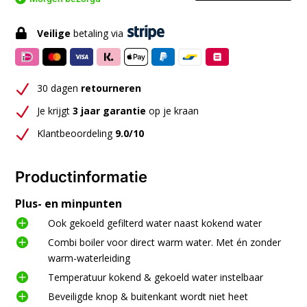

Veilige
betaling via
N
30 dagen
retourneren
N
Je krijgt
3 jaar garantie
op je kraan
N
Klantbeoordeling
9.0/10
Productinformatie
Plus- en minpunten

Ook gekoeld gefilterd water naast kokend water

Combi boiler voor direct warm water. Met én zonder
warm-waterleiding

Temperatuur kokend & gekoeld water instelbaar

Beveiligde knop & buitenkant wordt niet heet