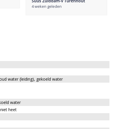
Suus Zuiddam-v Turenhout
Pete
4 weken geleden
1 ma
ud water (leiding), gekoeld water
koeld water
niet heet