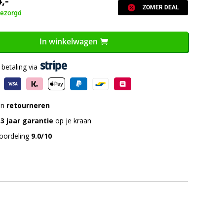
4
,-

ZOMER DEAL
ezorgd
In winkelwagen
betaling via
en
retourneren
3 jaar garantie
op je kraan
oordeling
9.0/10