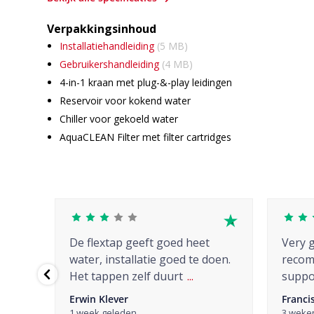
Verpakkingsinhoud
Installatiehandleiding
(5 MB)
Gebruikershandleiding
(4 MB)
4-in-1 kraan met plug-&-play leidingen
Reservoir voor kokend water
Chiller voor gekoeld water
AquaCLEAN Filter met filter cartridges
rvice
De flextap geeft goed heet
Very g
en
water, installatie goed te doen.
recom
de
...
Het tappen zelf duurt
...
suppor
Erwin Klever
Franci
1 week geleden
3 weke