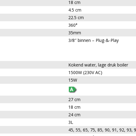
18 cm
4.5 cm
22.5 cm
360°
35mm
3/8″ binnen – Plug-&-Play
Kokend water, lage druk boiler
1500W (230V AC)
15W
27 cm
18 cm
24 cm
3L
45, 55, 65, 75, 85, 90, 91, 92, 93, 