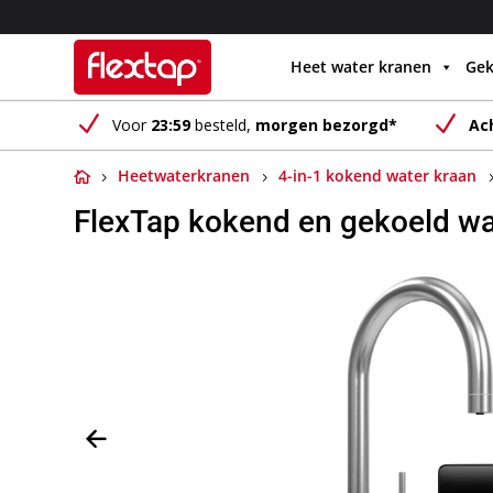
Heet water kranen
Gek
N
N
Voor
23:59
besteld,
morgen bezorgd*
Ac
Heetwaterkranen
4-in-1 kokend water kraan
FlexTap kokend en gekoeld wat