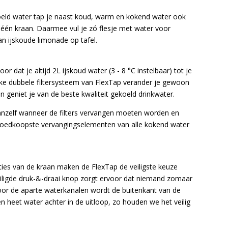
oeld water tap je naast koud, warm en kokend water ook
t één kraan. Daarmee vul je zó flesje met water voor
an ijskoude limonade op tafel.
or dat je altijd 2L ijskoud water (3 - 8 °C instelbaar) tot je
eke dubbele filtersysteem van FlexTap verander je gewoon
 geniet je van de beste kwaliteit gekoeld drinkwater.
anzelf wanneer de filters vervangen moeten worden en
e goedkoopste vervangingselementen van alle kokend water
cties van de kraan maken de FlexTap de veiligste keuze
iligde druk-&-draai knop zorgt ervoor dat niemand zomaar
or de aparte waterkanalen wordt de buitenkant van de
een heet water achter in de uitloop, zo houden we het veilig