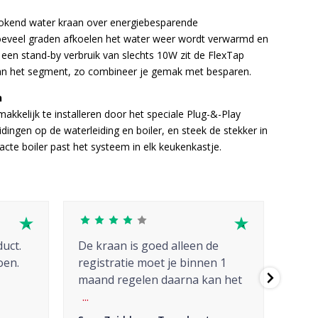
kokend water kraan over energiebesparende
oeveel graden afkoelen het water weer wordt verwarmd en
een stand-by verbruik van slechts 10W zit de FlexTap
van het segment, zo combineer je gemak met besparen.
n
akkelijk te installeren door het speciale Plug-&-Play
dingen op de waterleiding en boiler, en steek de stekker in
te boiler past het systeem in elk keukenkastje.
duct.
De kraan is goed alleen de
Flex
oen.
registratie moet je binnen 1
kraa
maand regelen daarna kan het
wat 
...
een