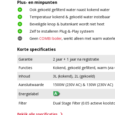
Plus- en minpunten

Ook gekoeld gefilterd water naast kokend water

Temperatuur kokend & gekoeld water instelbaar

Beveiligde knop & buitenkant wordt niet heet

Zelf te installeren Plug-&-Play systeem

Geen
COMBI boiler
, werkt alleen met warm waterle
Korte specificaties
Garantie
2 jaar + 1 jaar na registratie
Functies
Kokend, gekoeld gefilterd, warm (via 
Inhoud
3L (kokend), 2L (gekoeld)
Aansluitwaarde
1500W (230V AC) & 130W (230V AC)
Energielabel
Filter
Dual Stage Filter (0.05 actieve koolstof
5
Bekijk alle specificaties