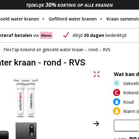
30%
TIJDELIJK
KORTING OP ALLE KRANEN
oeld water kranen
Gefilterd water kranen
Kraan samenste
N
Altijd
30 dagen
bedenktijd
hteraf betalen
via
FlexTap kokend en gekoeld water kraan – rond – RVS
er kraan - rond - RVS
Wat kan d
Gekoeld 
Kokend (
Koud
Warm (