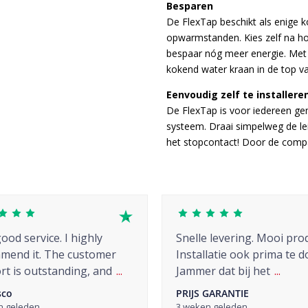
Besparen
De FlexTap beschikt als enige 
opwarmstanden. Kies zelf na h
bespaar nóg meer energie. Met 
kokend water kraan in de top 
Eenvoudig zelf te installere
De FlexTap is voor iedereen gem
systeem. Draai simpelweg de lei
het stopcontact! Door de compac
ood service. I highly
Snelle levering. Mooi pro
mend it. The customer
Installatie ook prima te d
t is outstanding, and
...
Jammer dat bij het
...
sco
PRIJS GARANTIE
n geleden
3 weken geleden