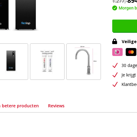
89
1.277,-

Morgen b

Veilige
N
30 dag
N
Je krijgt
N
Klantbe
n betere producten
Reviews