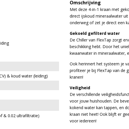
Omschrijving
Met deze 4-in-1 kraan met gek
direct ijskoud mineraalwater ui
onderweg of zet je direct een k
Gekoeld gefilterd water
De Chiller van FlexTap zorgt ervo
iding
beschikking hebt. Door het uni
kwaanwater in mineraalwater, en
Ook herinnert het systeem je v
profiteer je bij FlexTap van d
CV) & koud water (leiding)
kranen!
Veiligheid
De verschillende veiligheidsfun
voor jouw huishouden. De beve
kokend water kan tappen, en do
kraan niet heet! Ook blijft er g
 & 0.02 ultrafiltratie)
voor iedereen!