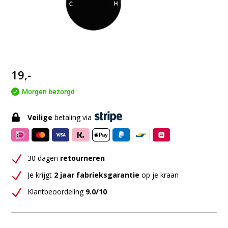
19,-

Morgen bezorgd

Veilige
betaling via
N
30 dagen
retourneren
N
Je krijgt
2 jaar fabrieksgarantie
op je kraan
N
Klantbeoordeling
9.0/10