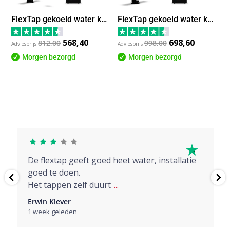
FlexTap gekoeld water kraan – uittrekbare slang – Zwart
FlexTap gekoeld water kraan – hoekig – Zwart – COMBI
568,40
698,60
812,00
998,00

Morgen bezorgd

Morgen bezorgd
De flextap geeft goed heet water, installatie
goed te doen.
Het tappen zelf duurt
...
Erwin Klever
1 week geleden