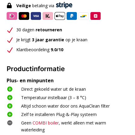

Veilige
betaling via
N
30 dagen
retourneren
N
Je krijgt
3 jaar garantie
op je kraan
N
Klantbeoordeling
9.0/10
Productinformatie
Plus- en minpunten

Direct gekoeld water uit de kraan

Temperatuur instelbaar
(3 – 8 °C)

Altijd schoon water door ons AquaClean filter

Zelf te installeren Plug-&-Play systeem

Geen
COMBI boiler
, werkt alleen met warm
waterleiding