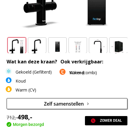
Wat kan deze kraan?
Ook verkrijgbaar:
Gekoeld (Gefilterd)
Kokend
Warm (combi)
Koud
Warm (CV)
Zelf samenstellen
498
,-
712,-

ZOMER DEAL

Morgen bezorgd