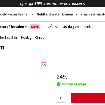
30%
TIJDELIJK
KORTING OP ALLE KRANEN
oeld water kranen
Gefilterd water kranen
Kraan samenste
N
Altijd
30 dagen
bedenktijd
hteraf betalen
via
FlexTap 3-in-1 Hoekig – Chroom
om
249,-

Morgen bezorgd
FlexTap
3-