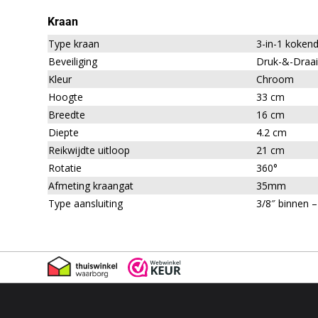
Kraan
Type kraan
3-in-1 koken
Beveiliging
Druk-&-Draai
Kleur
Chroom
Hoogte
33 cm
Breedte
16 cm
Diepte
4.2 cm
Reikwijdte uitloop
21 cm
Rotatie
360°
Afmeting kraangat
35mm
Type aansluiting
3/8″ binnen –