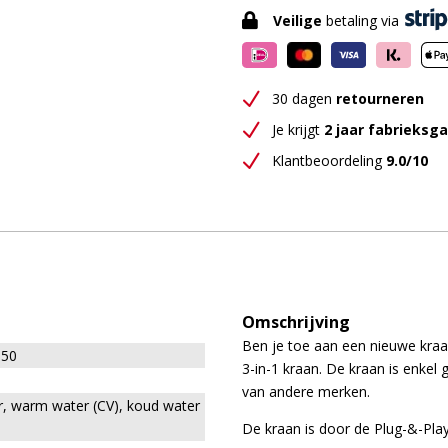
in-

Veilige
betaling via
1
Hoekig
-
N
Chroom
30 dagen
retourneren
aantal
N
Je krijgt
2 jaar fabrieksga
N
Klantbeoordeling
9.0/10
Omschrijving
Ben je toe aan een nieuwe kraa
350
3-in-1 kraan. De kraan is enkel 
van andere merken.
, warm water (CV), koud water
De kraan is door de Plug-&-Play