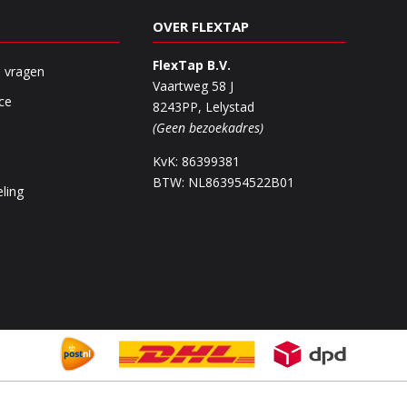
OVER FLEXTAP
FlexTap B.V.
e vragen
Vaartweg 58 J
ce
8243PP, Lelystad
(Geen bezoekadres)
KvK: 86399381
BTW: NL863954522B01
ling