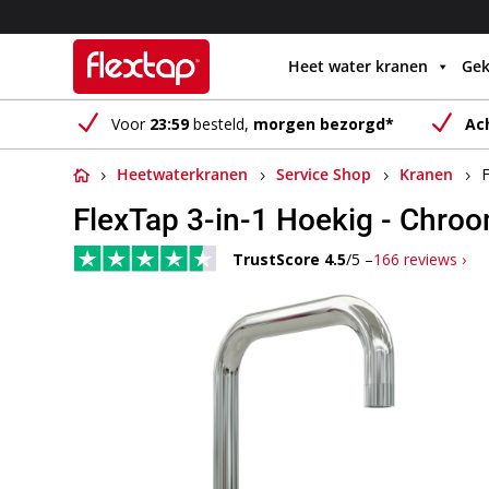
Heet water kranen
Gek
N
N
Voor
23:59
besteld,
morgen bezorgd*
Ac
Heetwaterkranen
Service Shop
Kranen
FlexTap 3-in-1 Hoekig - Chro
TrustScore 4.5
/5 –
166 reviews ›